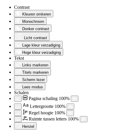
Contrast
Kleuren omkeren
Monochroom
Donker contrast
Licht contrast
Lage kleur verzadiging
Hoge kleur verzadiging
Tekst
Links markeren
Titels markeren
Scherm lezer
Lees modus
Schalen
Pagina schaling
100
%
Aa
Lettergrootte
100
%
Regel hoogte
100
%
Ruimte tussen letters
100
%
Herstel